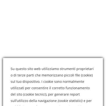
| Dr.ssa Daniela Raciti |
Ginecologia e Medicina Estetica.
Privacy Policy
CONTATTI
Su questo sito web utilizziamo strumenti proprietari
mail: dottoressaraciti@gmail.com
o di terze parti che memorizzano piccoli file (cookie)
sul tuo dispositivo. I cookie sono normalmente
tel. (+39) 349 345 8026
utilizzati per consentire il corretto funzionamento
Via Nino Martoglio, 16 - 95014 Giarre (CT)
del sito (cookie tecnici), per generare report
sull’utilizzo della navigazione
(cookie statistici)
e per