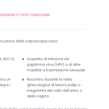
urante il ciclo mestruale.
’esecuzione della colposcopia sono:
, ASC-H,
Sospetto di infezione da
papilloma virus (HPV) o di altre
malattie a trasmissione sessuale
 tra un
Riscontro durante la visita
 dopo i
ginecologica di lesioni, polipi o
irregolarità del collo dell’utero o
della vagina
risultato sarà possibile eseguire, se la lesione