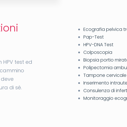
ioni
Ecografia pelvica t
Pap-Test
HPV-DNA Test
Colposcopia
Biopsia portio mira
 HPV test ed
Polipectomia ambul
n cammino
Tampone cervicale 
a deve
Inserimento intrauter
ra di sé.
Consulenza di infert
Monitoraggio ecogr