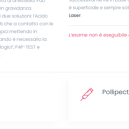
ita di anestesia. Può
è superficiale e sempre so
in gravidanza.
Laser
.
 due soluzioni: l’Acido
nti che a contatto con le
pici mettendo in
L’esame non è eseguibile d
uando è necessario la
logici”, PAP-TEST e
.
Pollipec