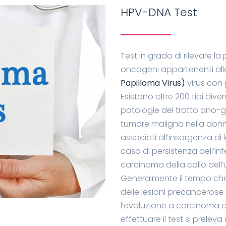
HPV-DNA Test
Test in grado di rilevare l
oncogeni appartenenti all
Papilloma Virus)
virus con 
Esistono oltre 200 tipi dive
patologie del tratto ano-g
tumore maligno nella donna
associati all’insorgenza di 
caso di persistenza dell’in
carcinoma della collo dell’
Generalmente il tempo che i
delle lesioni precancerose 
l’evoluzione a carcinoma 
effettuare il test si prelev