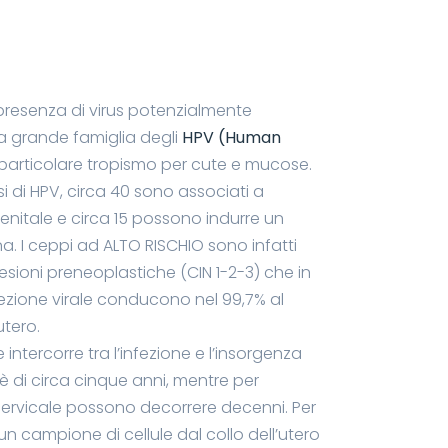
a presenza di virus potenzialmente
a grande famiglia degli
HPV (Human
particolare tropismo per cute e mucose.
rsi di HPV, circa 40 sono associati a
enitale e circa 15 possono indurre un
. I ceppi ad ALTO RISCHIO sono infatti
lesioni preneoplastiche (CIN 1-2-3) che in
fezione virale conducono nel 99,7% al
utero.
ntercorre tra l’infezione e l’insorgenza
è di circa cinque anni, mentre per
cervicale possono decorrere decenni. Per
a un campione di cellule dal collo dell’utero