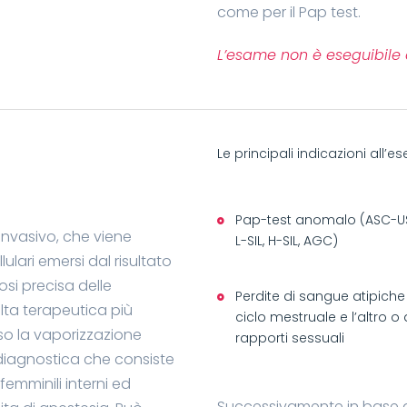
come per il Pap test.
L’esame non è eseguibile d
Le principali indicazioni all
Pap-test anomalo (ASC-US
 invasivo, che viene
L-SIL, H-SIL, AGC)
ulari emersi dal risultato
osi precisa delle
Perdite di sangue atipiche
lta terapeutica più
ciclo mestruale e l’altro o
so la vaporizzazione
rapporti sessuali
e diagnostica che consiste
femminili interni ed
Successivamente in base al 