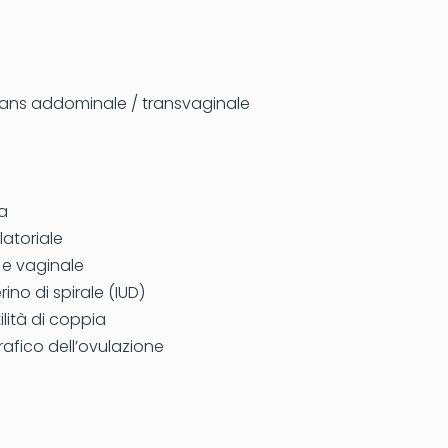
rans addominale / transvaginale
ta
atoriale
e vaginale
ino di spirale (IUD)
ilità di coppia
afico dell’ovulazione