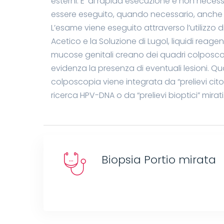
esterni. E’ di rapida esecuzione e non necess
essere eseguito, quando necessario, anche 
L’esame viene eseguito attraverso l’utilizzo di
Acetico e la Soluzione di Lugol, liquidi reage
mucose genitali creano dei quadri colposco
evidenza la presenza di eventuali lesioni. Q
colposcopia viene integrata da “prelievi cito
ricerca HPV-DNA o da “prelievi bioptici” mirati
Biopsia Portio mirata