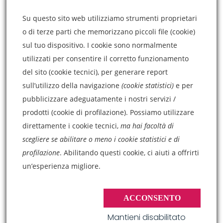
3 Marzo 2021
Su questo sito web utilizziamo strumenti proprietari
o di terze parti che memorizzano piccoli file (cookie)
sul tuo dispositivo. I cookie sono normalmente
CONTATTI
utilizzati per consentire il corretto funzionamento
del sito (cookie tecnici), per generare report
sull’utilizzo della navigazione
(cookie statistici)
e per
Via Callipoli, 127,
pubblicizzare adeguatamente i nostri servizi /
95014 Giarre (CT)
prodotti (cookie di profilazione). Possiamo utilizzare
danielaraciti@hotmail.com
direttamente i cookie tecnici,
ma hai facoltà di
scegliere se abilitare o meno i cookie statistici e di
(+39) 095 227 6453
profilazione
.
Abilitando questi cookie, ci aiuti a offrirti
un’esperienza migliore.
ACCONSENTO
© Dott.ssa Daniela Raciti. All right reserved.
Mantieni disabilitato