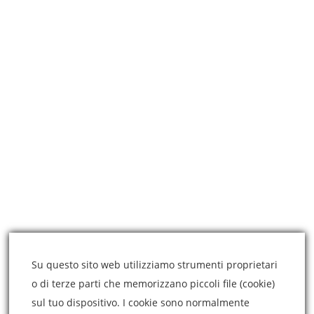
Gallery
ARTICOLI RECENTI
Vaccinazione contro il COVID19 in gravidanza?
4 Marzo 2021
Modella il tuo naso senza chirurgia estetica
3 Marzo 2021
Medicina estetica e chirurgia estetica, qual è la
differenza?
3 Marzo 2021
Su questo sito web utilizziamo strumenti proprietari
o di terze parti che memorizzano piccoli file (cookie)
sul tuo dispositivo. I cookie sono normalmente