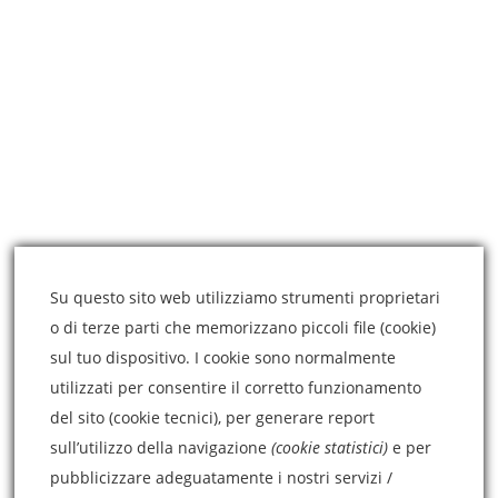
ARTICOLI RECENTI
Vaccinazione contro il COVID19 in gravidanza?
4 Marzo 2021
Modella il tuo naso senza chirurgia estetica
3 Marzo 2021
Medicina estetica e chirurgia estetica, qual è la
differenza?
3 Marzo 2021
Su questo sito web utilizziamo strumenti proprietari
o di terze parti che memorizzano piccoli file (cookie)
sul tuo dispositivo. I cookie sono normalmente
CONTATTI
utilizzati per consentire il corretto funzionamento
del sito (cookie tecnici), per generare report
sull’utilizzo della navigazione
(cookie statistici)
e per
Via Callipoli, 127,
pubblicizzare adeguatamente i nostri servizi /
95014 Giarre (CT)