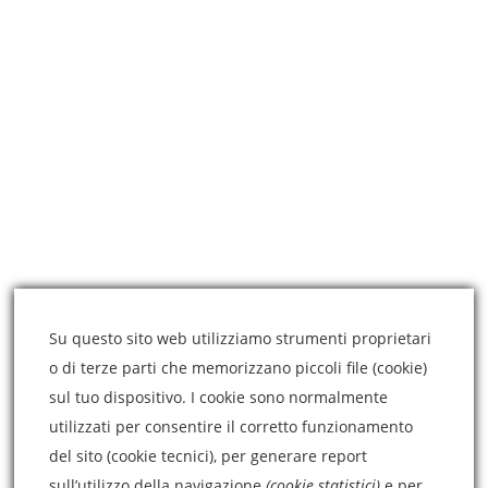
ARTICOLI RECENTI
Vaccinazione contro il COVID19 in gravidanza?
4 Marzo 2021
Modella il tuo naso senza chirurgia estetica
3 Marzo 2021
Medicina estetica e chirurgia estetica, qual è la
differenza?
3 Marzo 2021
Su questo sito web utilizziamo strumenti proprietari
o di terze parti che memorizzano piccoli file (cookie)
sul tuo dispositivo. I cookie sono normalmente
CONTATTI
utilizzati per consentire il corretto funzionamento
del sito (cookie tecnici), per generare report
sull’utilizzo della navigazione
(cookie statistici)
e per