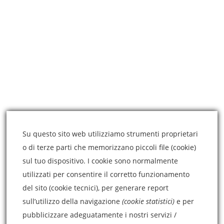
ARTICOLI RECENTI
Vaccinazione contro il COVID19 in gravidanza?
4 Marzo 2021
Modella il tuo naso senza chirurgia estetica
3 Marzo 2021
Medicina estetica e chirurgia estetica, qual è la
differenza?
3 Marzo 2021
Su questo sito web utilizziamo strumenti proprietari
o di terze parti che memorizzano piccoli file (cookie)
sul tuo dispositivo. I cookie sono normalmente
CONTATTI
utilizzati per consentire il corretto funzionamento
del sito (cookie tecnici), per generare report
sull’utilizzo della navigazione
(cookie statistici)
e per
Via Callipoli, 127,
pubblicizzare adeguatamente i nostri servizi /
95014 Giarre (CT)